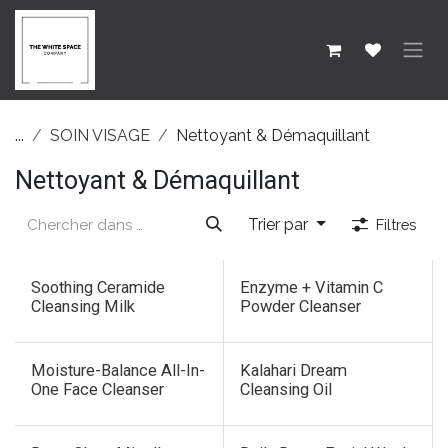
SE RENDRE AU CONTENU
...
SOIN VISAGE
Nettoyant & Démaquillant
Nettoyant & Démaquillant
Trier par
Filtres
Nouveau !
Soothing Ceramide
Enzyme + Vitamin C
Cleansing Milk
Powder Cleanser
Moisture-Balance All-In-
Kalahari Dream
One Face Cleanser
Cleansing Oil