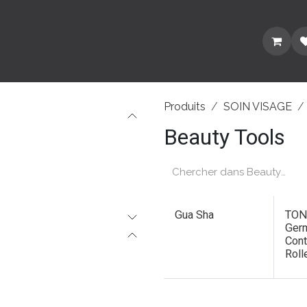
NTS
THE CLUB
À PROPOS DE NOUS
RÉF
Produits
SOIN VISAGE
Beauty Tools
Gua Sha
TON
Ger
Cont
Roll