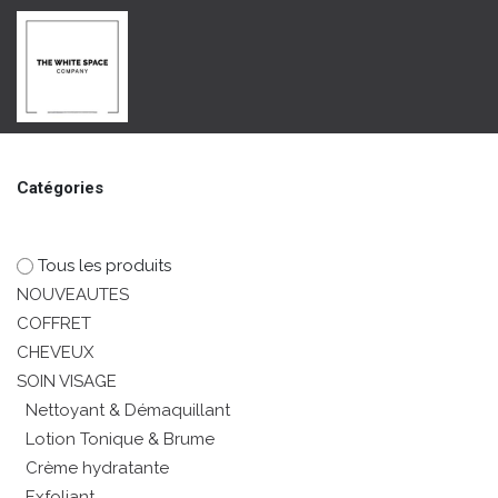
SE RENDRE AU CONTENU
SHOP
BRANDS
ÉVÉNEME
Catégories
Tous les produits
NOUVEAUTES
COFFRET
CHEVEUX
SOIN VISAGE
Nettoyant & Démaquillant
Lotion Tonique & Brume
Crème hydratante
Exfoliant