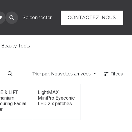
ÉRENCES
Se connecter
RENDEZ-VOUS
CONTACTEZ-NOUS
Soirée Découverte
Beauty Tools
Nouvelles arrivées
Trier par:
Filtres
E & LIFT
LightMAX
manium
MiniPro Eyeconic
ouring Facial
LED 2 x patches
er