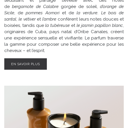
séduisant et partagé s’éveille avec des notes
de
bergamote de Calabre
gorgée de soleil,
d’orange de
Sicile
, de
pommes Aomori
et de
la verdure
.
Le bois de
santal
,
le vétiver
et
l’ambre
confèrent leurs notes douces et
boisées, tandis que
la tubéreuse
et
le jasmin papillon blanc
,
originaires de Cuba, pays natal d’Oribe Canales, créent
une expérience sensuelle et vivifiante. Le parfum traverse
la gamme pour composer une belle expérience pour les
cheveux – et l’esprit.
EN SAVOIR PLUS