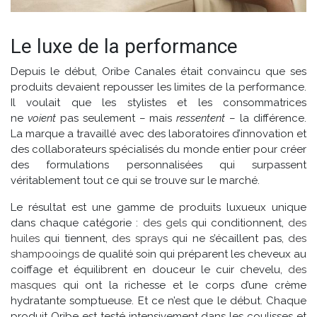
Le luxe de la performance
Depuis le début, Oribe Canales était convaincu que ses
produits devaient repousser les limites de la performance.
Il voulait que les stylistes et les consommatrices
ne
voient
pas seulement – mais
ressentent
– la différence.
La marque a travaillé avec des laboratoires d’innovation et
des collaborateurs spécialisés du monde entier pour créer
des formulations personnalisées qui surpassent
véritablement tout ce qui se trouve sur le marché.
Le résultat est une gamme de produits luxueux unique
dans chaque catégorie :
des gels
qui conditionnent,
des
huiles
qui tiennent,
des sprays
qui ne s’écaillent pas,
des
shampooings
de qualité soin qui préparent les cheveux au
coiffage et équilibrent en douceur le cuir chevelu,
des
masques
qui ont la richesse et le corps d’une crème
hydratante somptueuse. Et ce n’est que le début. Chaque
produit Oribe est testé intensivement dans les coulisses et