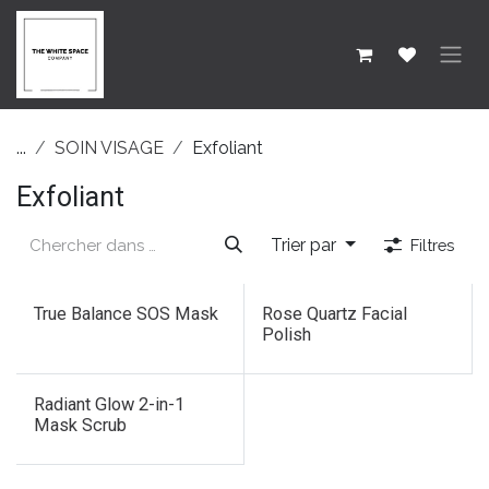
SE RENDRE AU CONTENU
...
SOIN VISAGE
Exfoliant
Exfoliant
Trier par
Filtres
True Balance SOS Mask
Rose Quartz Facial
Polish
Radiant Glow 2-in-1
Mask Scrub