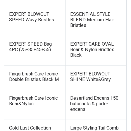
Nouveau !
Nouveau !
EXPERT BLOWOUT
ESSENTIAL STYLE
SPEED Wavy Bristles
BLEND Medium Hair
Bristles
Nouveau !
Nouveau !
EXPERT SPEED Bag
EXPERT CARE OVAL
4PC (25+35+45+55)
Boar & Nylon Bristles
Black
Nouveau !
Nouveau !
Fingerbrush Care Iconic
EXPERT BLOWOUT
Double Bristles Black M
SHINE White&Grey
Nouveau !
Ventes
Fingerbrush Care Iconic
Desertland Encens | 50
Boar&Nylon
bâtonnets & porte-
encens
Gold Lust Collection
Large Styling Tail Comb