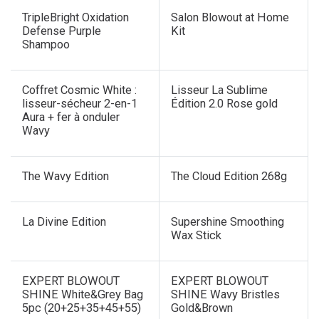
TripleBright Oxidation
Salon Blowout at Home
Defense Purple
Kit
Shampoo
Coffret Cosmic White :
Lisseur La Sublime
lisseur-sécheur 2-en-1
Édition 2.0 Rose gold
Aura + fer à onduler
Wavy
The Wavy Edition
The Cloud Edition 268g
Nouveau !
La Divine Edition
Supershine Smoothing
Wax Stick
Nouveau !
Nouveau !
EXPERT BLOWOUT
EXPERT BLOWOUT
SHINE White&Grey Bag
SHINE Wavy Bristles
5pc (20+25+35+45+55)
Gold&Brown