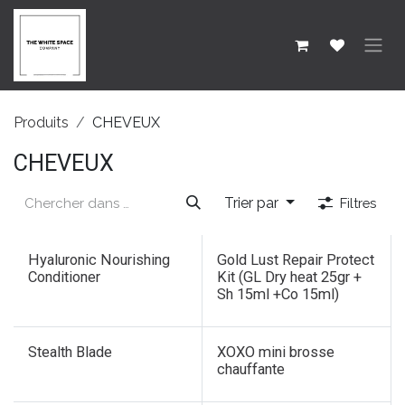
SE RENDRE AU CONTENU
Produits
CHEVEUX
CHEVEUX
Trier par
Filtres
Nouveau !
Hyaluronic Nourishing
Gold Lust Repair Protect
Conditioner
Kit (GL Dry heat 25gr +
Sh 15ml +Co 15ml)
Nouveau !
Stealth Blade
XOXO mini brosse
chauffante